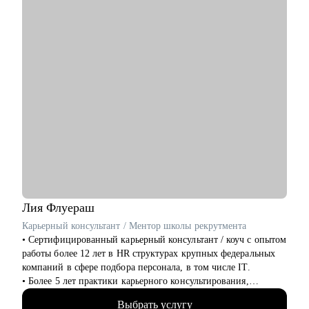
специфику найма
• помогаю усилить hard/soft-скиллы в профессии product-
менеджера и перейти со смежных областей
Кому могу помочь:
• Product-менеджерам
• Начинающим специалистам в карьере Product Management
Лия
Флуераш
Карьерный консультант / Ментор школы рекрутмента
• Сертифицированный карьерный консультант / коуч с опытом
работы более 12 лет в HR структурах крупных федеральных
компаний в сфере подбора персонала, в том числе IT.
• Более 5 лет практики карьерного консультирования,
построения стратегии поиска, подготовки к интервью и
Выбрать услугу
самопрезентации как в индивидуальном, так и в групповом