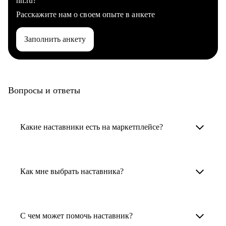
hh.ru?
Расскажите нам о своем опыте в анкете
Заполнить анкету
Вопросы и ответы
Какие наставники есть на маркетплейсе?
Карьерные наставники — это HR-
специалисты, карьерные консультанты,
Как мне выбрать наставника?
психологи, резюмерайтеры и менторы.
Умный поиск поможет в три клика выбрать
Менторы работают в ИТ, дизайне, других
наставника для достижения вашей цели.
С чем может помочь наставник?
узкоспециализированных сферах. Они