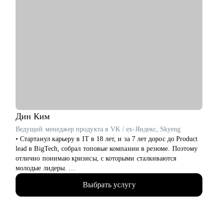
Дин
Ким
Ведущий менеджер продукта в VK / ex-Яндекс, Skyeng
• Стартанул карьеру в IT в 18 лет, и за 7 лет дорос до Product
lead в BigTech, собрал топовые компании в резюме. Поэтому
отлично понимаю кризисы, с которыми сталкиваются
молодые лидеры.
• Я со-основатель стартапа на этапе Seed, оценка 70млн.
Выбрать услугу
Отвечаю за продуктовую линейку и создание лучшей
команды (по моему мнению).
• За год помог более 10 специалистам найти работу, поднять
грейд и зарплату.