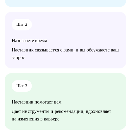
• Сформулировать карьерную цель и разработать план для ее
достижения.
Кому могу помочь:
Шаг 2
• Специалистам всех уровней в сфере образования и смежных
областей.
• Менеджерам по продажам и по работе с клиентами.
Назначаете время
• Руководителям бизнеса, отделов.
• Новичкам, кто только начинает свой путь.
Наставник связывается с вами, и вы обсуждаете ваш
• Опытным специалистам, которые хотят сделать шаг вперед в
запрос
своей карьере.
Шаг 3
Наставник помогает вам
Даёт инструменты и рекомендации, вдохновляет
на изменения в карьере