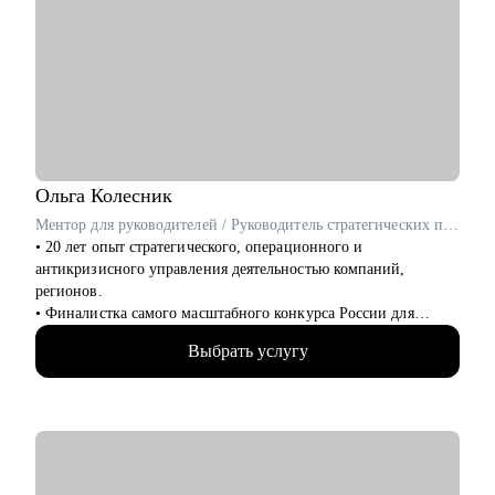
Кому могу помочь:
• проконсультирую проджект менеджеров, продакт
менеджеров, аналитиков, дизайнеров, разработчиков.
• помогаю всем со входом в IT и геймдев по РФ и зарубежом.
Ольга
Колесник
Ментор для руководителей / Руководитель стратегических проектов / ex-Сбер, МТС
• 20 лет опыт стратегического, операционного и
антикризисного управления деятельностью компаний,
регионов.
• Финалистка самого масштабного конкурса России для
управленцев «Лидеры России 2023».
Выбрать услугу
• Успешный опыт управления персоналом численностью до
2000 человек
• Опыт проведения обучающих программ, включая коучинг и
индивидуальные сессии.
• Обладаю навыками эффективного позиционирования на
рынке труда и подтверждаю их результатами работы. О чем
свидетельствует мой профессиональный путь: Президентская