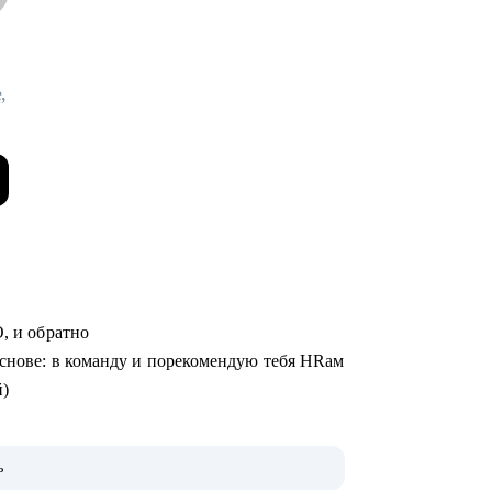
,
O, и обратно
основе: в команду и порекомендую тебя HRам
й)
к
ь