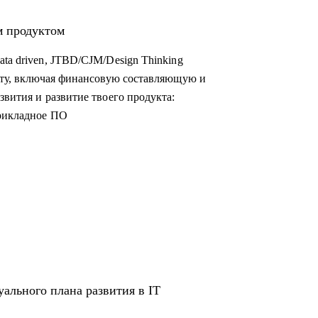
м продуктом
ta driven, JTBD/CJM/Design Thinking
осту, включая финансовую составляющую и
звития и развитие твоего продукта:
прикладное ПО
ального плана развития в IT