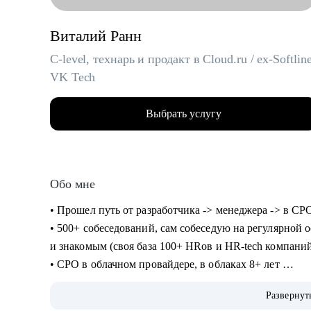
Виталий Ранн
C-level, технарь и продакт в Cloud.ru / ex-Softline
VK Tech
Выбрать услугу
Обо мне
• Прошел путь от разработчика -> менеджера -> в CP
• 500+ собеседований, сам собеседую на регулярной 
и знакомым (своя база 100+ HRов и HR-tech компани
• CPO в облачном провайдере, в облаках 8+ лет
• Технический менеджер, 7+ лет, бывший разработчи
Развернут
• Продакт-менеджмент, 8+ опыта