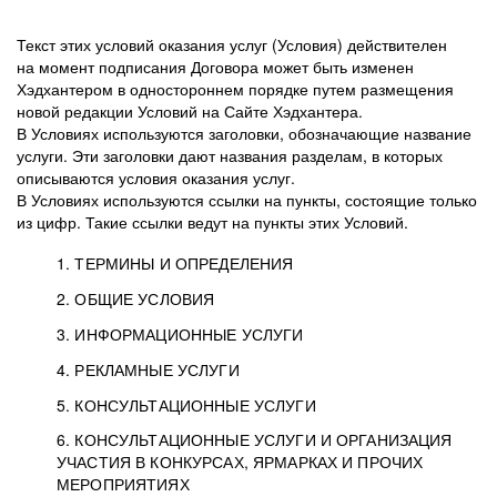
Текст этих условий оказания услуг (Условия) действителен
на момент подписания Договора может быть изменен
Хэдхантером в одностороннем порядке путем размещения
новой редакции Условий на Сайте Хэдхантера.
В Условиях используются заголовки, обозначающие название
услуги. Эти заголовки дают названия разделам, в которых
описываются условия оказания услуг.
В Условиях используются ссылки на пункты, состоящие только
из цифр. Такие ссылки ведут на пункты этих Условий.
1. ТЕРМИНЫ И ОПРЕДЕЛЕНИЯ
2. ОБЩИЕ УСЛОВИЯ
3. ИНФОРМАЦИОННЫЕ УСЛУГИ
1.1. Хэдхантер, или
Хэдхантер, ООО
4. РЕКЛАМНЫЕ УСЛУГИ
HeadHunter, или
«Хэдхантер», ИНН
2.1. Типы и статусы регистрации
5. КОНСУЛЬТАЦИОННЫЕ УСЛУГИ
Исполнитель
7718620740, адрес:
Типы регистрации
3.1. Предоставление доступа к базе данных
2.2. Активация услуг
6. КОНСУЛЬТАЦИОННЫЕ УСЛУГИ И ОРГАНИЗАЦИЯ
125047, г. Москва,
резюме с предложениями Соискателей
Описание и активация
УЧАСТИЯ В КОНКУРСАХ, ЯРМАРКАХ И ПРОЧИХ
2.1.1. Заказчику может быть присвоен один
4.0. Общие условия оказания рекламных услуг
внутригородская
о трудоустройстве с возможностью просмотра
МЕРОПРИЯТИЯХ
из Типов регистраций.
территория
4.0.1. Хэдхантер оказывает Заказчику услугу