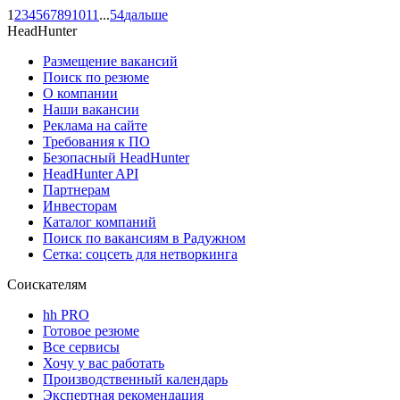
1
2
3
4
5
6
7
8
9
10
11
...
54
дальше
HeadHunter
Размещение вакансий
Поиск по резюме
О компании
Наши вакансии
Реклама на сайте
Требования к ПО
Безопасный HeadHunter
HeadHunter API
Партнерам
Инвесторам
Каталог компаний
Поиск по вакансиям в Радужном
Сетка: соцсеть для нетворкинга
Соискателям
hh PRO
Готовое резюме
Все сервисы
Хочу у вас работать
Производственный календарь
Экспертная рекомендация