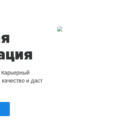
ая
ация
 Карьерный
о качество и даст