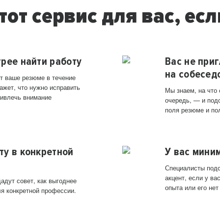
тот сервис для вас, есл
трее найти работу
Вас не при
на собесед
т ваше резюме в течение
ажет, что нужно исправить
Мы знаем, на что
ривлечь внимание
очередь, — и под
поля резюме и по
ту в конкретной
У вас мини
Специалисты подс
акцент, если у в
адут совет, как выгоднее
опыта или его нет
ля конкретной профессии.