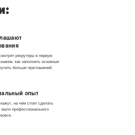
и:
глашают
ования
 смотрят рекрутеры в первую
скажем, как заполнить основные
лучить больше приглашений.
мальный опыт
кажут, на чём стоит сделать
ас мало профессионального
 вовсе.