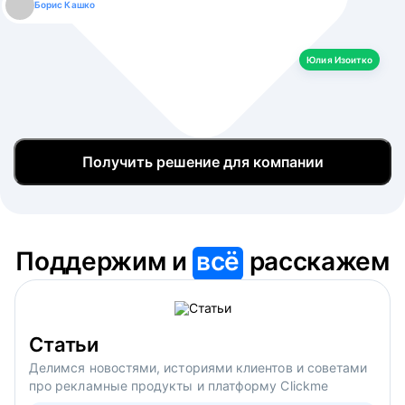
Борис Кашко
Юлия Изоитко
Александр Кулагин
Даниил Макаров
Екатерина Лазаренко
Юлия Изоитко
Получить решение для компании
Поддержим и
всё
расскажем
Статьи
Делимся новостями, историями клиентов и советами
про рекламные продукты и платформу Clickme