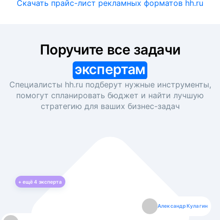
Скачать прайс-лист рекламных форматов hh.ru
Поручите все задачи
экспертам
Специалисты hh.ru подберут нужные инструменты,
помогут спланировать бюджет и найти лучшую
стратегию для ваших
бизнес-задач
+ ещё
4
эксперта
Екатерина Лазаренко
Александр Кулагин
Даниил Макаров
Борис Кашко
Юлия Изоитко