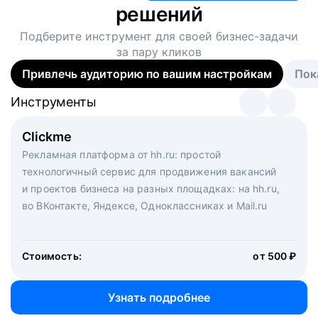
решений
Подберите инструмент для своей
бизнес-задачи
за пару кликов
Привлечь аудиторию по вашим настройкам
Пок
Инструменты
Инструменты
Инструменты
Виртуальный рекрутер
Clickme
Вакансия дня
Массовый подбор под ключ. Решите, сколько
Рекламная платформа от hh.ru: простой
Рекламный формат для вакансий на главной странице
кандидатов и когда вам нужно, и за дело возьмутся
технологичный сервис для продвижения вакансий
hh.ru. Увеличивает количество откликов
маркетологи, рекрутеры и проектные менеджеры
и проектов бизнеса на разных площадках: на hh.ru,
hh.ru с целым набором digital-инструментов
во ВКонтакте, Яндексе, Одноклассниках и Mail.ru
Стоимость:
от 200 000 ₽
Узнать подробнее
Стоимость:
от 500 ₽
Узнать подробнее
Узнать подробнее