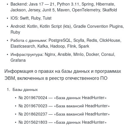
Backend:
Java 17 — 21, Python 3.11, Spring, Hibernate,
Jackson, Jersey, Junit 5, Maven, OpenTelemetry, Skaffold
IOS:
Swift, Ruby, Tuist
Android:
Kotlin, Kotlin Script (kts), Gradle Convention Plugins,
Ruby
Работа с данными:
PostgreSQL, Scylla, Redis, ClickHouse,
Elasticsearch, Kafka, Hadoop, Flink, Spark
Инфраструктура:
Nginx, Ansible, MinIo, Docker, Consul,
Grafana
Информация о правах на базы данных и программах
ЭВМ, включенных в реестр отечественного ПО
Базы данных
№ 2019670024 — «База данных HeadHunter»
№ 2019670023 — «База вакансий HeadHunter»
№ 2018620237 — «База вакансий HeadHunter»
№ 2015621803 — «База данных HeadHunter»