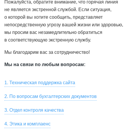
Пожалуйста, обратите внимание, что горячая линия
не является экстренной службой. Если ситуация,
о которой вы хотите сообщить, представляет
непосредственную угрозу вашей жизни или здоровью,
мы просим вас незамедлительно обратиться
в соответствующую экстренную службу.
Мы благодарим вас за сотрудничество!
Мы на связи по любым вопросам:
1. Техническая поддержка сайта
Для связи со службой технической поддержки
2. По вопросам бухгалтерских документов
пользователей, для замечаний по работе сайта и
Скачать сканы бухгалтерских документов, актов сверки,
предложений по улучшению качества услуг,
3. Отдел контроля качества
заказать их оригиналы вы можете в разделе «Мой Счет
предоставляемых HeadHunter, пожалуйста, напишите
Если вы хотите оставить отзыв о сервисе или
— Акты» онлайн-кабинета вашей компании на hh.ru.
на почту
4. Этика и комплаенс
support@hh.ru
или позвоните по номеру
появились замечания, пожелания, касающиеся
Также вы можете написать на почту
spp1doc@hh.ru
или