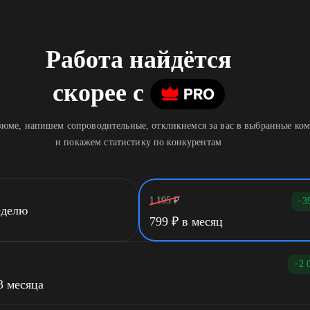
Работа найдётся
скорее
c
юме, напишем сопроводительные, откликнемся за вас в выбранные ко
и покажем статистику по конкурентам
1 195
₽
−3
еделю
799
₽
в месяц
−2 
3 месяца