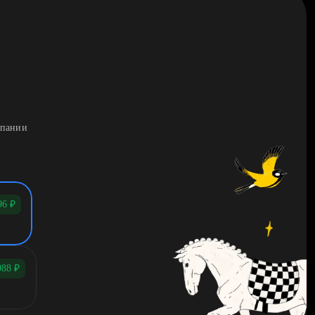
мпании
96
₽
088
₽