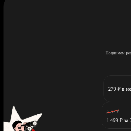
Поднимем рез
279
₽
в н
3 587
₽
1 499
₽
за 