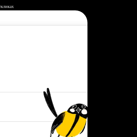
ткликах