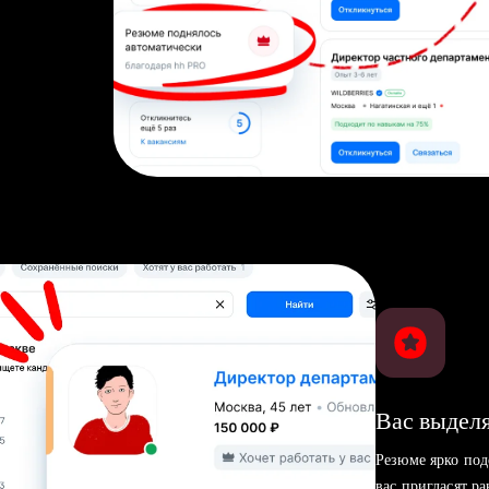
Вас выделя
Резюме ярко под
вас пригласят р